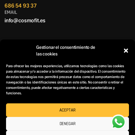
686 54 93 37
EMAIL
info@cosmofit.es
Gestionar el consentimiento de
las cookies
Para ofrecer las mejores experiencias, utilizamos tecnologías como las cookies
COSMOFIT
para almacenar y/o acceder a la información del dispositivo. El consentimiento
de estas tecnologías nos permitirá procesar datos como el comportamiento de
navegación o las identificaciones únicas en este sitio. No consentir o retirar el
consentimiento, puede afectar negativamente a ciertas características y
funciones.
Copyright © 2025
COSMOFIT
All rights reserved
ACEPTAR
DENEGAR