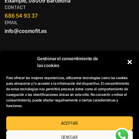
Eixample, 08009 Barcelona
CONTACT
686 54 93 37
EMAIL
info@cosmofit.es
Gestionar el consentimiento de
las cookies
Para ofrecer las mejores experiencias, utilizamos tecnologías como las cookies
COSMOFIT
para almacenar y/o acceder a la información del dispositivo. El consentimiento
de estas tecnologías nos permitirá procesar datos como el comportamiento de
navegación o las identificaciones únicas en este sitio. No consentir o retirar el
consentimiento, puede afectar negativamente a ciertas características y
funciones.
Copyright © 2025
COSMOFIT
All rights reserved
ACEPTAR
DENEGAR