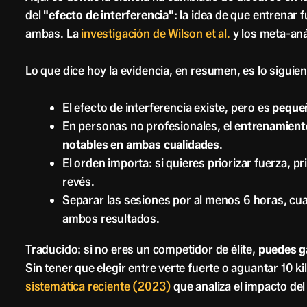
del
"efecto de interferencia"
: la idea de que entrenar 
ambas. La
investigación de Wilson et al.
y los meta-aná
Lo que dice hoy la evidencia, en resumen, es lo siguien
El efecto de interferencia existe, pero es
peque
En personas no profesionales,
el entrenamient
notables en ambas cualidades
.
El orden importa: si quieres priorizar fuerza, p
revés.
Separar las sesiones por al menos 6 horas, cua
ambos resultados.
Traducido: si no eres un competidor de élite,
puedes ga
Sin tener que elegir entre verte fuerte o aguantar 10
sistemática reciente (2023)
que analiza el impacto de