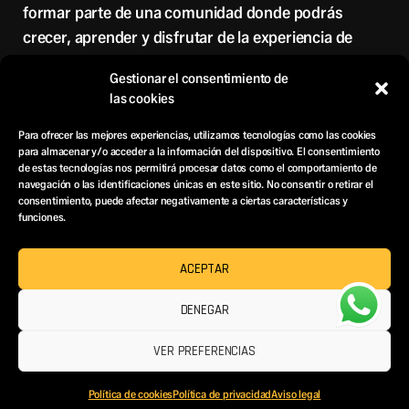
formar parte de una comunidad donde podrás
crecer, aprender y disfrutar de la experiencia de
ejercitarte.
Gestionar el consentimiento de
las cookies
TAGS:
BARCELONA
,
EIXAMPLE
Para ofrecer las mejores experiencias, utilizamos tecnologías como las cookies
para almacenar y/o acceder a la información del dispositivo. El consentimiento
de estas tecnologías nos permitirá procesar datos como el comportamiento de
navegación o las identificaciones únicas en este sitio. No consentir o retirar el
consentimiento, puede afectar negativamente a ciertas características y
funciones.
PREVIOUS
NEXT POST
POST
BENEFICIOS DEL
ACEPTAR
NUTRICIÓN
ENTRENAMIENTO
DEPORTIVA
DENEGAR
HIIT
VER PREFERENCIAS
Política de cookies
Política de privacidad
Aviso legal
OUR CLUB
CLASSES